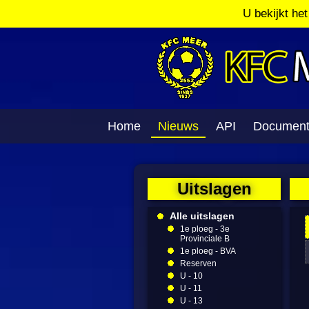
U bekijkt he
Home
Nieuws
API
Documen
Uitslagen
Alle uitslagen
1e ploeg - 3e
Provinciale B
1e ploeg - BVA
Reserven
U - 10
U - 11
U - 13