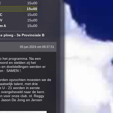
C
15u00
15u00
FC
15u00
VV
15u00
em A
15u00
e ploeg - 3e Provinciale B
05 jun 2024 om 09:37:51
op het programma. Na een
ord en stelden zij het
 en doelstellingen werden er
en : SAMEN !.
 oorden opzochten moesten we de
tselijk talent, met drie
e U - 21 worden in eerste
s overgeheveld naar de kern.
en voor onze club. nl. Reggy
, Jason De Jong en Jeroen