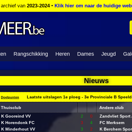
t archief van
2023-2024
•
Klik hier om naar de huidige web
ten
Rangschikking
Heren
Dames
Jeugd
Gale
Nieuws
Laatste uitslagen 1e ploeg - 3e Provinciale B Speel
Doelpunten
Thuisclub
Andere club
K Gooreind VV
2
0
Zandvliet Sport
K Horendonk FC
3
4
FC Merksem
K Minderhout VV
3
2
K Berchem Spor