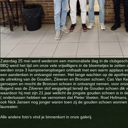
Zaterdag 25 mei werd wederom een memorabele dag in de clubgeschie
BBQ werd het tijd om onze vele vrijwilligers in de bloemetjes te zette
werden onze 3 kampioenenploegen onthaalt met een warm applaus en 
een aandenken in ontvangst nemen. Het lange wachten op de apothe
de uitreiking van de Gouden, Zilveren en Bronzen schoen. Cas Van Ke
geroepen en mocht de Bronzen schoen in ontvangst nemen, voor onze
Bogerd was de Zilveren slof weggelegd terwijl de Gouden schoen dik 
waardoor hij met zijn 21 jaar wellicht de jongste gouden schoen is in 
( ondertussen hebben we vernomen dat Pieter Voeten, Roel Hofmans, 
ook Nick Jansen nog jonger waren toen zij de gouden schoen wonnen 
laureaten.
Alle andere foto's vind je binnenkort in onze galerij.