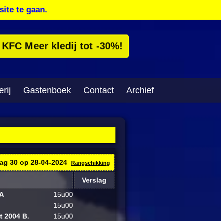
site te gaan.
KFC Meer kledij tot -30%!
rij
Gastenboek
Contact
Archief
dag
30
op
28-04-2024
Rangschikking
Verslag
 A
15u00
15u00
t 2004 B.
15u00