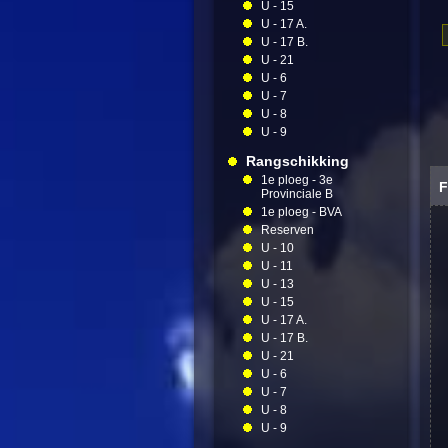
U - 15
U - 17 A.
U - 17 B.
U - 21
U - 6
U - 7
U - 8
U - 9
Rangschikking
1e ploeg - 3e
Provinciale B
1e ploeg - BVA
Reserven
U - 10
U - 11
U - 13
U - 15
U - 17 A.
U - 17 B.
U - 21
U - 6
U - 7
U - 8
U - 9