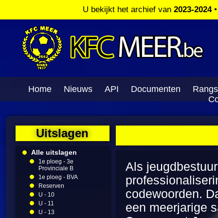
U bekijkt het archief van
2023-2024
Home
Nieuws
API
Documenten
Rangs
Co
Uitslagen
Alle uitslagen
1e ploeg - 3e
Als jeugdbestuur
Provinciale B
1e ploeg - BVA
professionaliserin
Reserven
codewoorden. Da
U - 10
U - 11
een meerjarige 
U - 13