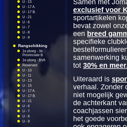
Samen met Jom
U - 15
U - 17 A.
exclusief voor
U - 17 B.
sportartikelen k
U - 21
U - 6
bevat zowel onze
U - 7
een
breed gamm
U - 8
U - 9
specifieke clubk
Rangschikking
bestelformuliere
1e ploeg - 3e
Provinciale B
samenwerking k
1e ploeg - BVA
tot
30% en meer
Reserven
U - 10
U - 11
Uiteraard is
spon
U - 13
verhaal. Zonder
U - 15
U - 17 A.
niet mogelijk ge
U - 17 B.
U - 21
de achterkant va
U - 6
coachjassen sier
U - 7
U - 8
het goede voorbe
U - 9
ook engageren om