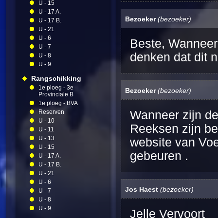
U - 15
U - 17 A.
Bezoeker
(bezoeker)
U - 17 B.
U - 21
U - 6
Beste, Wanneer 
U - 7
denken dat dit 
U - 8
U - 9
Rangschikking
1e ploeg - 3e
Bezoeker
(bezoeker)
Provinciale B
1e ploeg - BVA
Reserven
Wanneer zijn d
U - 10
Reeksen zijn be
U - 11
U - 13
website van Voe
U - 15
gebeuren .
U - 17 A.
U - 17 B.
U - 21
U - 6
Jos Haest
(bezoeker)
U - 7
U - 8
U - 9
Jelle Vervoort