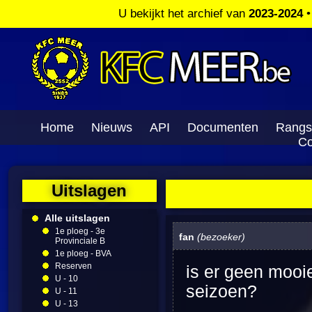
U bekijkt het archief van
2023-2024
Home
Nieuws
API
Documenten
Rangs
Co
Uitslagen
Alle uitslagen
1e ploeg - 3e
fan
(bezoeker)
Provinciale B
1e ploeg - BVA
Reserven
is er geen mooie
U - 10
seizoen?
U - 11
U - 13