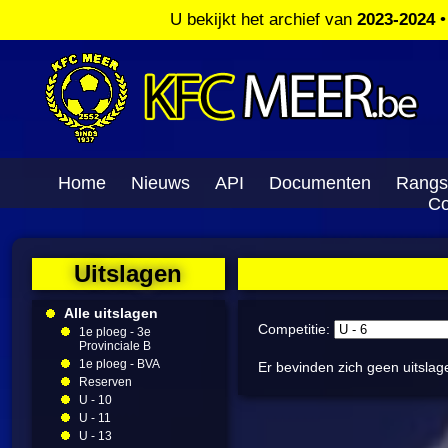
U bekijkt het archief van
2023-2024
Home
Nieuws
API
Documenten
Rangs
Co
Uitslagen
Alle uitslagen
Competitie:
1e ploeg - 3e
Provinciale B
1e ploeg - BVA
Er bevinden zich geen uitslag
Reserven
U - 10
U - 11
U - 13