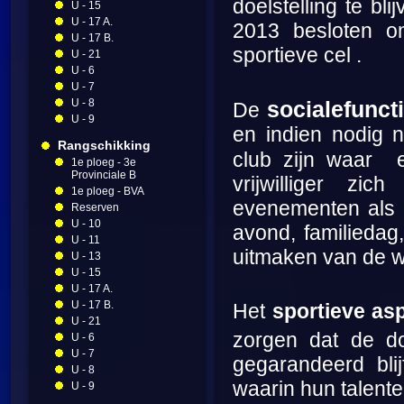
doelstelling te bl
U - 15
U - 17 A.
2013 besloten o
U - 17 B.
sportieve cel
.
U - 21
U - 6
U - 7
U - 8
sociale
funct
De
U - 9
en indien nodig 
Rangschikking
club zijn waar
1e ploeg - 3e
Provinciale B
vrijwilliger zi
1e ploeg - BVA
evenementen als h
Reserven
U - 10
avond, familiedag,
U - 11
uitmaken van de w
U - 13
U - 15
U - 17 A.
U - 17 B.
Het
sportieve as
U - 21
zorgen dat de d
U - 6
U - 7
gegarandeerd bl
U - 8
waarin hun talent
U - 9