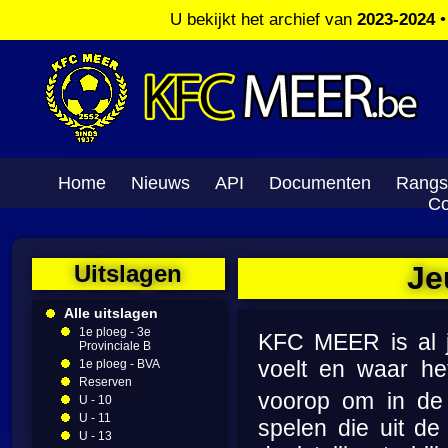
U bekijkt het archief van
2023-2024
Home
Nieuws
API
Documenten
Rangs
Co
Uitslagen
Je
Alle uitslagen
1e ploeg - 3e
KFC MEER is al ja
Provinciale B
voelt en waar he
1e ploeg - BVA
Reserven
voorop om in de
U - 10
U - 11
spelen die uit d
U - 13