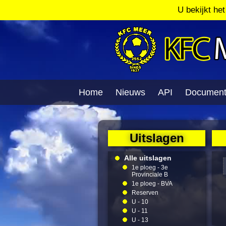
U bekijkt he
Home
Nieuws
API
Documen
Uitslagen
Alle uitslagen
1e ploeg - 3e
Provinciale B
1e ploeg - BVA
Reserven
U - 10
U - 11
U - 13