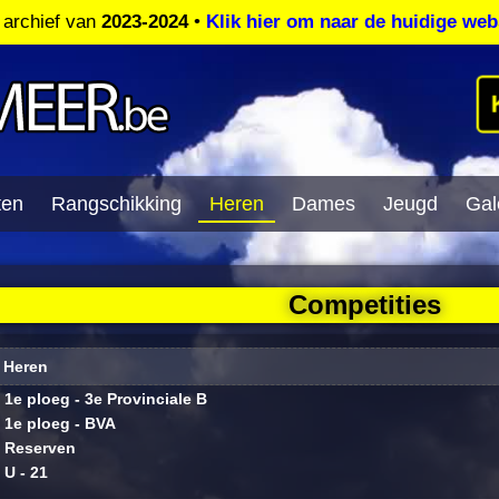
t archief van
2023-2024
•
Klik hier om naar de huidige web
ten
Rangschikking
Heren
Dames
Jeugd
Gale
Competities
Heren
1e ploeg - 3e Provinciale B
1e ploeg - BVA
Reserven
U - 21