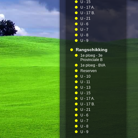
U - 15
U - 17 A.
U - 17 B.
U - 21
U - 6
U - 7
U - 8
U - 9
Rangschikking
1e ploeg - 3e
Provinciale B
1e ploeg - BVA
Reserven
U - 10
U - 11
U - 13
U - 15
U - 17 A.
U - 17 B.
U - 21
U - 6
U - 7
U - 8
U - 9