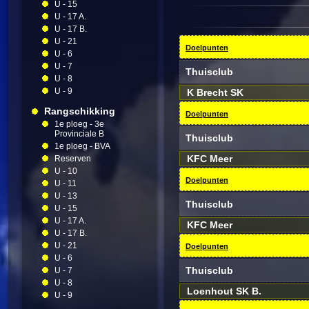
U - 15
U - 17 A.
U - 17 B.
U - 21
Doelpunten
U - 6
U - 7
Thuisclub
U - 8
U - 9
K Brecht SK
Rangschikking
Doelpunten
1e ploeg - 3e
Provinciale B
Thuisclub
1e ploeg - BVA
KFC Meer
Reserven
U - 10
Doelpunten
U - 11
U - 13
Thuisclub
U - 15
U - 17 A.
KFC Meer
U - 17 B.
U - 21
Doelpunten
U - 6
Thuisclub
U - 7
U - 8
Loenhout SK B.
U - 9