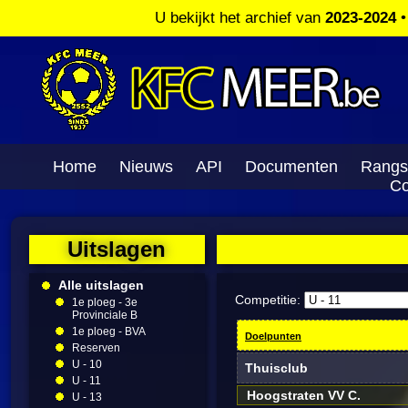
U bekijkt het archief van
2023-2024
Home
Nieuws
API
Documenten
Rangs
Co
Uitslagen
Alle uitslagen
Competitie:
1e ploeg - 3e
Provinciale B
1e ploeg - BVA
Doelpunten
Reserven
U - 10
Thuisclub
U - 11
Hoogstraten VV C.
U - 13