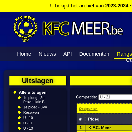
U bekijkt het archief van
2023-2024
Home
Nieuws
API
Documenten
Rangs
Co
Uitslagen
Alle uitslagen
Competitie:
1e ploeg - 3e
Provinciale B
1e ploeg - BVA
Doelpunten
Reserven
U - 10
#
Ploeg
U - 11
1
K.F.C. Meer
U - 13