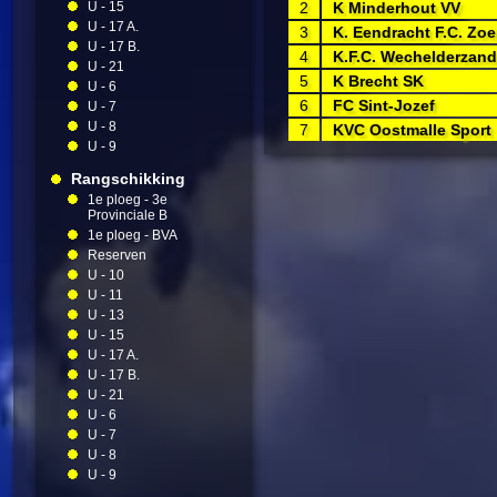
U - 15
2
K Minderhout VV
U - 17 A.
3
K. Eendracht F.C. Zoe
U - 17 B.
4
K.F.C. Wechelderzand
U - 21
5
K Brecht SK
U - 6
6
FC Sint-Jozef
U - 7
U - 8
7
KVC Oostmalle Sport
U - 9
Rangschikking
1e ploeg - 3e
Provinciale B
1e ploeg - BVA
Reserven
U - 10
U - 11
U - 13
U - 15
U - 17 A.
U - 17 B.
U - 21
U - 6
U - 7
U - 8
U - 9