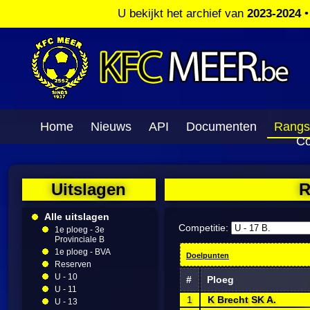
U bekijkt het archief van
2023-2024
Home
Nieuws
API
Documenten
Rangs
Co
Uitslagen
R
Alle uitslagen
Competitie:
1e ploeg - 3e
Provinciale B
1e ploeg - BVA
Doelpunten
Reserven
U - 10
#
Ploeg
U - 11
1
K Brecht SK A.
U - 13