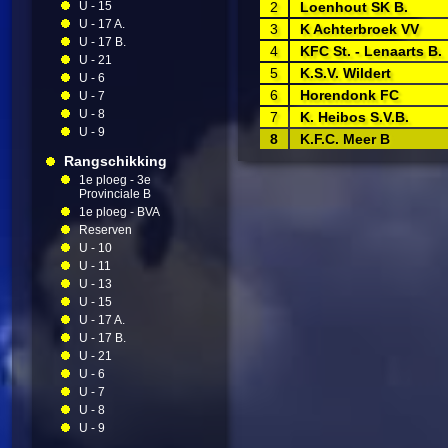
U - 15
2
Loenhout SK B.
U - 17 A.
3
K Achterbroek VV
U - 17 B.
4
KFC St. - Lenaarts B.
U - 21
5
K.S.V. Wildert
U - 6
6
Horendonk FC
U - 7
U - 8
7
K. Heibos S.V.B.
U - 9
8
K.F.C. Meer B
Rangschikking
1e ploeg - 3e
Provinciale B
1e ploeg - BVA
Reserven
U - 10
U - 11
U - 13
U - 15
U - 17 A.
U - 17 B.
U - 21
U - 6
U - 7
U - 8
U - 9