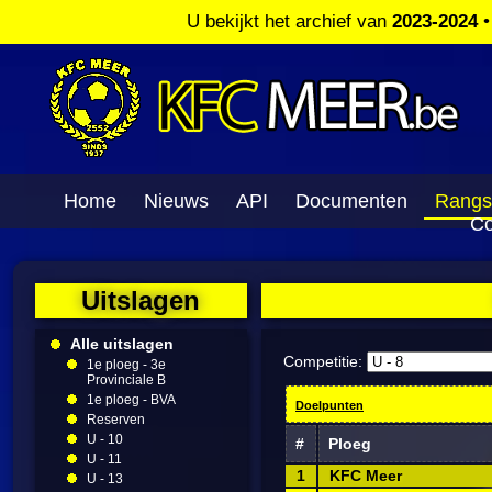
U bekijkt het archief van
2023-2024
Home
Nieuws
API
Documenten
Rangs
Co
Uitslagen
Alle uitslagen
Competitie:
1e ploeg - 3e
Provinciale B
1e ploeg - BVA
Doelpunten
Reserven
U - 10
#
Ploeg
U - 11
1
KFC Meer
U - 13