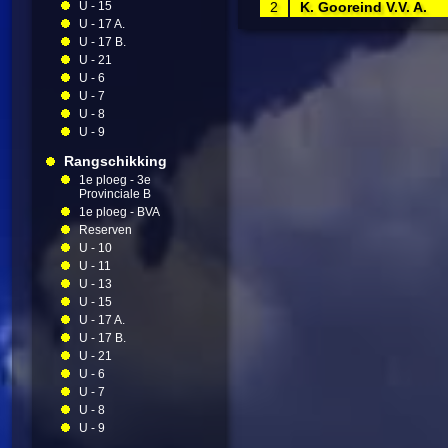
U - 15
2
K. Gooreind V.V. A.
U - 17 A.
U - 17 B.
U - 21
U - 6
U - 7
U - 8
U - 9
Rangschikking
1e ploeg - 3e
Provinciale B
1e ploeg - BVA
Reserven
U - 10
U - 11
U - 13
U - 15
U - 17 A.
U - 17 B.
U - 21
U - 6
U - 7
U - 8
U - 9