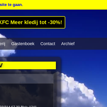
site te gaan.
KFC Meer kledij tot -30%!
rij
Gastenboek
Contact
Archief
V