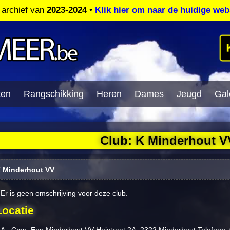
t archief van
2023-2024
•
Klik hier om naar de huidige web
ten
Rangschikking
Heren
Dames
Jeugd
Gale
Club: K Minderhout V
 Minderhout VV
Er is geen omschrijving voor deze club.
Locatie