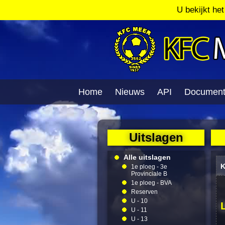
U bekijkt he
Home
Nieuws
API
Documen
Uitslagen
Alle uitslagen
K
1e ploeg - 3e
Provinciale B
1e ploeg - BVA
Reserven
U - 10
U - 11
U - 13