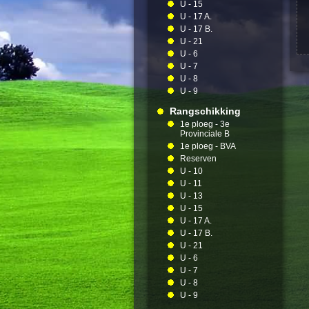
U - 15
U - 17 A.
U - 17 B.
U - 21
U - 6
U - 7
U - 8
U - 9
Rangschikking
1e ploeg - 3e
Provinciale B
1e ploeg - BVA
Reserven
U - 10
U - 11
U - 13
U - 15
U - 17 A.
U - 17 B.
U - 21
U - 6
U - 7
U - 8
U - 9