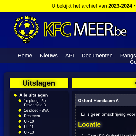
U bekijkt het archief van
2023-2024
Home
Nieuws
API
Documenten
Rangs
Co
Uitslagen
Alle uitslagen
Oxford Hemiksem A
1e ploeg - 3e
Provinciale B
1e ploeg - BVA
Er is geen omschrijving voor
Reserven
U - 10
Locatie
U - 11
U - 13