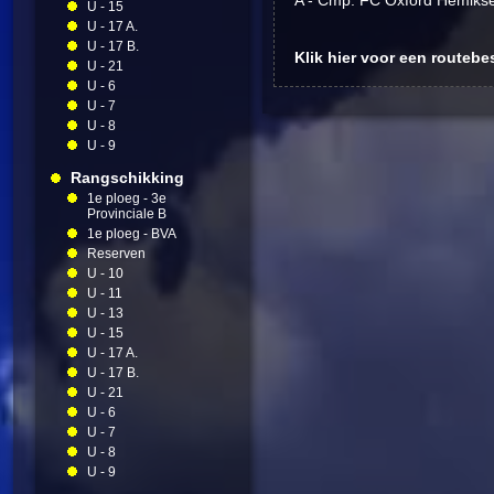
A - Cmp: FC Oxford Hemiks
U - 15
U - 17 A.
U - 17 B.
Klik hier voor een routebe
U - 21
U - 6
U - 7
U - 8
U - 9
Rangschikking
1e ploeg - 3e
Provinciale B
1e ploeg - BVA
Reserven
U - 10
U - 11
U - 13
U - 15
U - 17 A.
U - 17 B.
U - 21
U - 6
U - 7
U - 8
U - 9