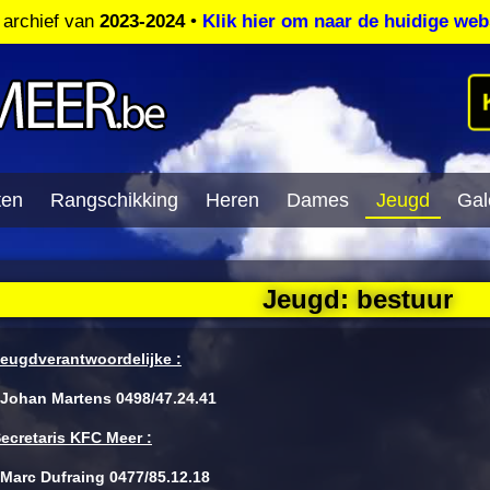
t archief van
2023-2024
•
Klik hier om naar de huidige web
ten
Rangschikking
Heren
Dames
Jeugd
Gale
Jeugd: bestuur
eugdverantwoordelijke :
ohan Martens 0498/47.24.41
ecretaris KFC Meer :
Marc Dufraing 0477/85.12.18