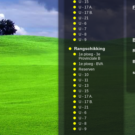
U - 15
F
U - 17 A.
U - 17 B.
C
U - 21
U - 6
U - 7
U - 8
B
U - 9
Rangschikking
R
1e ploeg - 3e
Provinciale B
B
1e ploeg - BVA
Reserven
s
U - 10
U - 11
U - 13
U - 15
U - 17 A.
U - 17 B.
U - 21
U - 6
U - 7
U - 8
U - 9