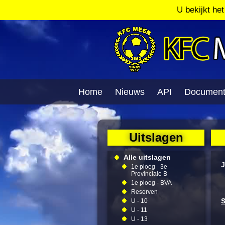
U bekijkt he
Home
Nieuws
API
Documen
Uitslagen
Alle uitslagen
J
1e ploeg - 3e
Provinciale B
J
1e ploeg - BVA
Reserven
S
U - 10
U - 11
U - 13