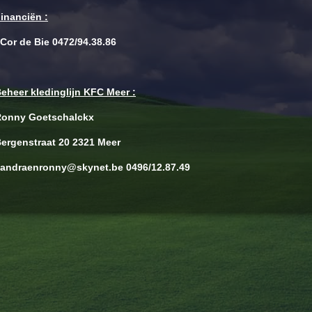
inanciën :
or de Bie 0472/94.38.86
eheer kledinglijn KFC Meer :
onny Goetschalckx
ergenstraat 20 2321 Meer
andraenronny@skynet.be 0496/12.87.49